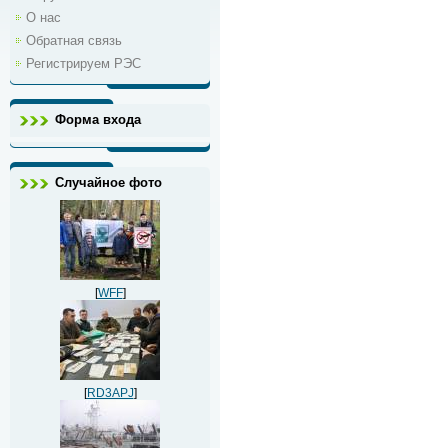
О нас
Обратная связь
Регистрируем РЭС
Форма входа
Случайное фото
[
WFF
]
[
RD3APJ
]