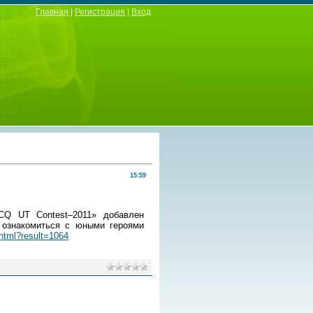
Главная
|
Регистрация
|
Вход
15:59
CQ UT Contest–2011» добавлен
 ознакомиться с юными героями
phtml?result=1064