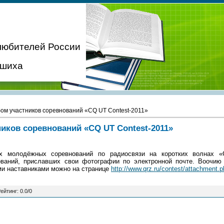
любителей России
ашиха
ом участников соревнований «CQ UT Contest-2011»
иков соревнований «CQ UT Contest-2011»
х молодёжных соревнований по радиосвязи на коротких волнах «
ований, приславших свои фотографии по электронной почте. Воочию
ми наставниками можно на странице
http://www.qrz.ru/contest/attachment.
ейтинг
:
0.0
/
0