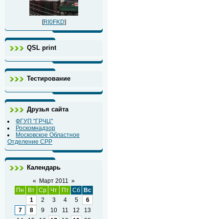
[
RI0FKD
]
QSL print
Тестирование
Друзья сайта
ФГУП "ГРЧЦ"
Роскомнадзор
Московское Областное
Отделение СРР
Календарь
«
Март 2011
»
Пн
Вт
Ср
Чт
Пт
Сб
Вс
1
2
3
4
5
6
7
8
9
10
11
12
13