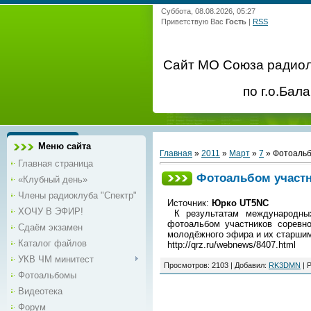
Суббота, 08.08.2026, 05:27
Приветствую Вас
Гость
|
RSS
Сайт МО Союза радио
по г.о.Бал
Меню сайта
Главная
»
2011
»
Март
»
7
» Фотоальб
Главная страница
Фотоальбом участн
«Клубный день»
Члены радиоклуба "Спектр"
Источник:
Юрко UT5NC
ХОЧУ В ЭФИР!
К результатам международны
фотоальбом участников соревн
Сдаём экзамен
молодёжного эфира и их старши
Каталог файлов
http://qrz.ru/webnews/8407.html
УКВ ЧМ минитест
Просмотров
:
2103
|
Добавил
:
RK3DMN
|
Р
Фотоальбомы
Видеотека
Форум