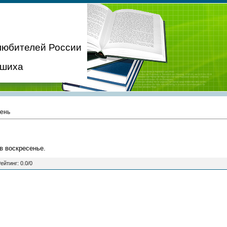
любителей России
ашиха
день
 в воскресенье.
ейтинг
:
0.0
/
0