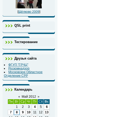
[
Щёлково 2009
]
QSL print
Тестирование
Друзья сайта
ФГУП "ГРЧЦ"
Роскомнадзор
Московское Областное
Отделение СРР
Календарь
«
Май 2012
»
Пн
Вт
Ср
Чт
Пт
Сб
Вс
1
2
3
4
5
6
7
8
9
10
11
12
13