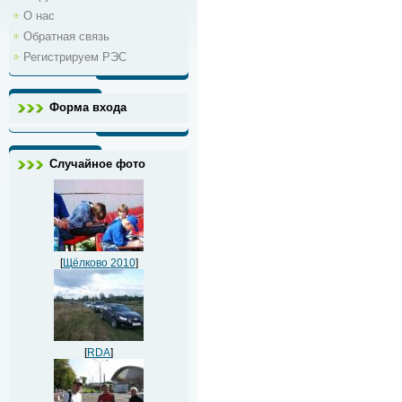
О нас
Обратная связь
Регистрируем РЭС
Форма входа
Случайное фото
[
Щёлково 2010
]
[
RDA
]