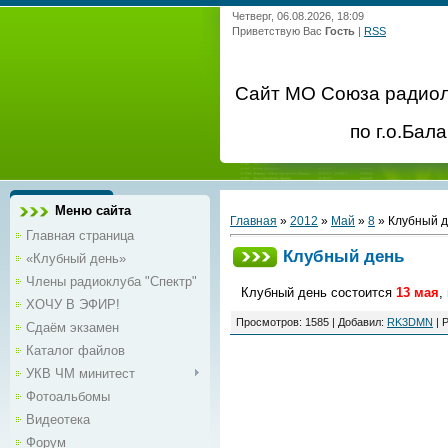
Четверг, 06.08.2026, 18:09
Приветствую Вас
Гость
|
RSS
Сайт МО Союза радио
по г.о.Бал
Меню сайта
Главная
»
2012
»
Май
»
8
» Клубный 
Главная страница
Клубный день
«Клубный день»
Члены радиоклуба "Спектр"
Клубный день состоится
13 мая
,
ХОЧУ В ЭФИР!
Просмотров
:
1585
|
Добавил
:
RK3DMN
|
Р
Сдаём экзамен
Каталог файлов
УКВ ЧМ минитест
Фотоальбомы
Видеотека
Форум