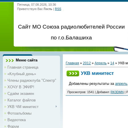
Пятница, 07.08.2026, 10:36
Приветствую Вас
Гость
|
RSS
Сайт МО Союза радиолюбителей России
по г.о.Балашиха
Меню сайта
Главная
»
2012
»
Апрель
»
14
» УКВ м
Главная страница
УКВ минитест
«Клубный день»
Члены радиоклуба "Спектр"
Добавлены результаты за
апрель
ХОЧУ В ЭФИР!
Просмотров
:
1541
|
Добавил
:
RK3DMN
|
Р
Сдаём экзамен
Каталог файлов
УКВ ЧМ минитест
Фотоальбомы
Видеотека
Форум