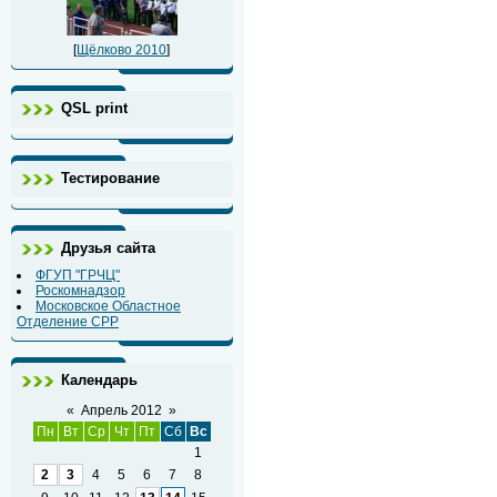
[
Щёлково 2010
]
QSL print
Тестирование
Друзья сайта
ФГУП "ГРЧЦ"
Роскомнадзор
Московское Областное
Отделение СРР
Календарь
«
Апрель 2012
»
Пн
Вт
Ср
Чт
Пт
Сб
Вс
1
2
3
4
5
6
7
8