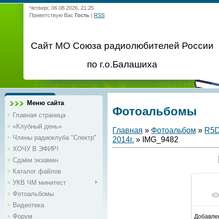
Четверг, 06.08.2026, 21:25
Приветствую Вас
Гость
|
RSS
Сайт МО Союза радиолюбителей России
по г.о.Балашиха
Меню сайта
Фотоальбомы
Главная страница
«Клубный день»
Главная
»
Фотоальбом
»
R5
Члены радиоклуба "Спектр"
2014г.
» IMG_9482
ХОЧУ В ЭФИР!
Сдаём экзамен
Каталог файлов
УКВ ЧМ минитест
Фотоальбомы
Видеотека
Форум
Добавле