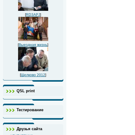
[
RD3APJ
]
[
Выездная жизнь
]
[
Щелково 2012
]
QSL print
Тестирование
Друзья сайта