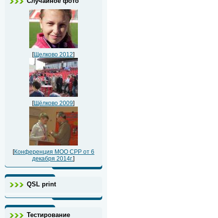
Случайное фото
[
Щелково 2012
]
[
Щёлково 2009
]
[
Конференция МОО СРР от 6
декабря 2014г.
]
QSL print
Тестирование