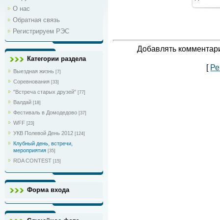
1
О нас
Обратная связь
Регистрируем РЭС
Добавлять комментари
Категории раздела
[
Ре
Выездная жизнь
[7]
Соревнования
[33]
"Встреча старых друзей"
[77]
Валдай
[18]
Фестиваль в Домодедово
[37]
WFF
[23]
УКВ Полевой День 2012
[124]
Клубный день, встречи,
мероприятия
[35]
RDA CONTEST
[15]
Форма входа