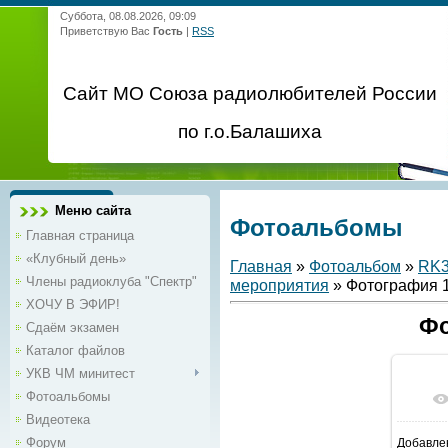
Суббота, 08.08.2026, 09:09
Приветствую Вас
Гость
|
RSS
Сайт МО Союза радиолюбителей России
по г.о.Балашиха
Меню сайта
Фотоальбомы
Главная страница
«Клубный день»
Главная
»
Фотоальбом
»
RK
Члены радиоклуба "Спектр"
мероприятия
» Фотография 
ХОЧУ В ЭФИР!
Фо
Сдаём экзамен
Каталог файлов
УКВ ЧМ минитест
Фотоальбомы
Видеотека
Форум
Добавле