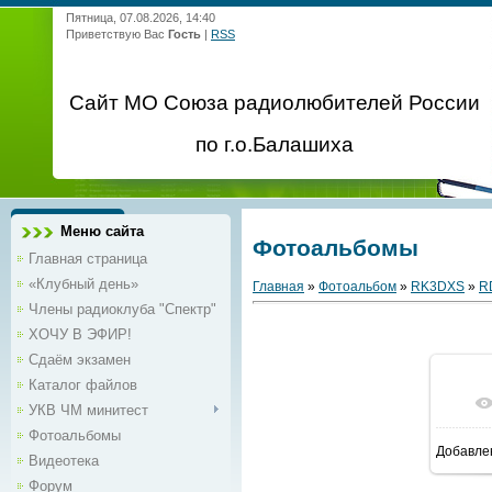
Пятница, 07.08.2026, 14:40
Приветствую Вас
Гость
|
RSS
Сайт МО Союза радиолюбителей России
по г.о.Балашиха
Меню сайта
Фотоальбомы
Главная страница
«Клубный день»
Главная
»
Фотоальбом
»
RK3DXS
»
R
Члены радиоклуба "Спектр"
ХОЧУ В ЭФИР!
Сдаём экзамен
Каталог файлов
УКВ ЧМ минитест
Фотоальбомы
Добавле
1
Видеотека
Форум