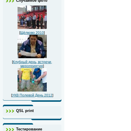
Случайное фото
[
Щёлково 2010
]
[
Клубный день, встречи,
мероприятия
]
[
УКВ Полевой День 2012
]
QSL print
Тестирование