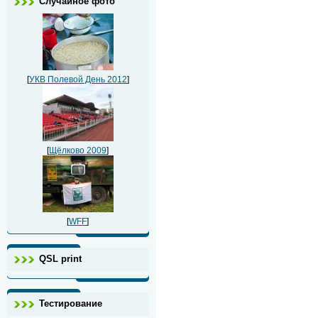
Случайное фото
[
УКВ Полевой День 2012
]
[
Щёлково 2009
]
[
WFF
]
QSL print
Тестирование