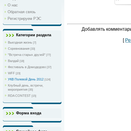
1
О нас
Обратная связь
Регистрируем РЭС
Добавлять комментари
Категории раздела
[
Ре
Выездная жизнь
[7]
Соревнования
[33]
"Встреча старых друзей"
[77]
Валдай
[18]
Фестиваль в Домодедово
[37]
WFF
[23]
УКВ Полевой День 2012
[124]
Клубный день, встречи,
мероприятия
[35]
RDA CONTEST
[15]
Форма входа