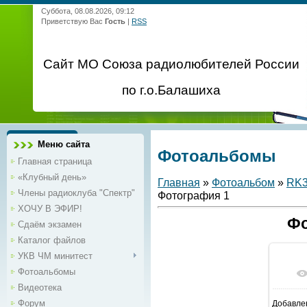
Суббота, 08.08.2026, 09:12
Приветствую Вас
Гость
|
RSS
Сайт МО Союза радиолюбителей России
по г.о.Балашиха
Меню сайта
Фотоальбомы
Главная страница
«Клубный день»
Главная
»
Фотоальбом
»
RK
Члены радиоклуба "Спектр"
Фотография 1
ХОЧУ В ЭФИР!
Фо
Сдаём экзамен
Каталог файлов
УКВ ЧМ минитест
Фотоальбомы
Видеотека
Форум
Добавле