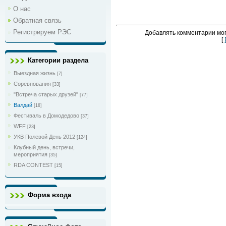
О нас
Обратная связь
Регистрируем РЭС
Добавлять комментарии мог
[
Категории раздела
Выездная жизнь
[7]
Соревнования
[33]
"Встреча старых друзей"
[77]
Валдай
[18]
Фестиваль в Домодедово
[37]
WFF
[23]
УКВ Полевой День 2012
[124]
Клубный день, встречи,
мероприятия
[35]
RDA CONTEST
[15]
Форма входа