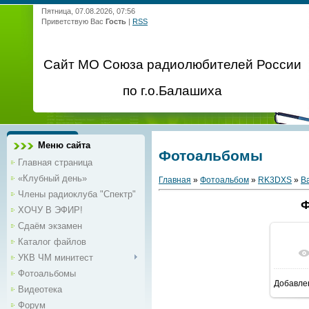
Пятница, 07.08.2026, 07:56
Приветствую Вас
Гость
|
RSS
Сайт МО Союза радиолюбителей России
по г.о.Балашиха
Меню сайта
Фотоальбомы
Главная страница
«Клубный день»
Главная
»
Фотоальбом
»
RK3DXS
»
В
Члены радиоклуба "Спектр"
Ф
ХОЧУ В ЭФИР!
Сдаём экзамен
Каталог файлов
УКВ ЧМ минитест
Фотоальбомы
Добавле
1
Видеотека
Форум