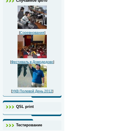
Случайное фото
[
Соревнования
]
[
Фестиваль в Домодедово
]
[
УКВ Полевой День 2012
]
QSL print
Тестирование