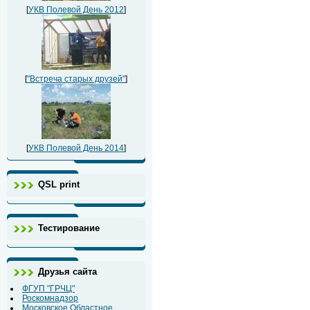
[
УКВ Полевой День 2012
]
[
"Встреча старых друзей"
]
[
УКВ Полевой День 2014
]
QSL print
Тестирование
Друзья сайта
ФГУП "ГРЧЦ"
Роскомнадзор
Московское Областное