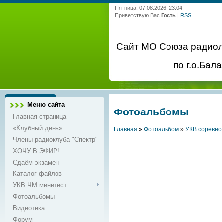
Пятница, 07.08.2026, 23:04
Приветствую Вас
Гость
|
RSS
Сайт МО Союза радио
по г.о.Бал
Меню сайта
Фотоальбомы
Главная страница
«Клубный день»
Главная
»
Фотоальбом
»
УКВ соревно
Члены радиоклуба "Спектр"
ХОЧУ В ЭФИР!
Сдаём экзамен
Каталог файлов
УКВ ЧМ минитест
Фотоальбомы
Видеотека
Форум