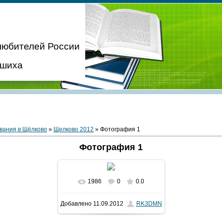
любителей России
ашиха
вания в Щёлково
»
Щелково 2012
» Фотография 1
Фотография 1
1986
0
0.0
В реальном размере
Добавлено
11.09.2012
RK3DMN
1600x1062
/ 187.1Kb