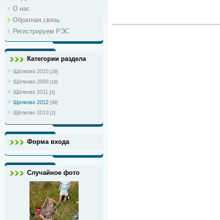
О нас
Обратная связь
Регистрируем РЭС
Категории раздела
Щёлково 2010
[29]
Щёлково 2009
[16]
Щёлково 2011
[1]
Щелково 2012
[99]
Щёлково 2013
[2]
Форма входа
Случайное фото