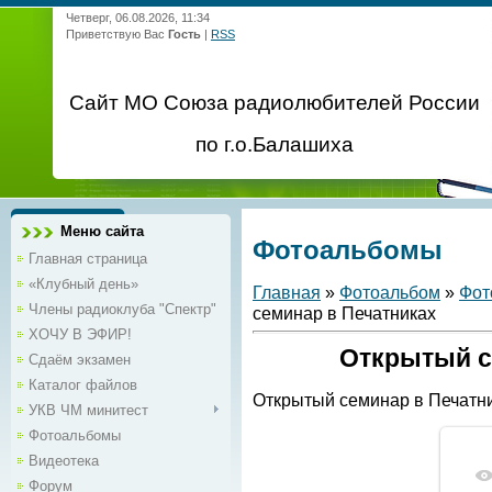
Четверг, 06.08.2026, 11:34
Приветствую Вас
Гость
|
RSS
Сайт МО Союза радиолюбителей России
по г.о.Балашиха
Меню сайта
Фотоальбомы
Главная страница
«Клубный день»
Главная
»
Фотоальбом
»
Фот
Члены радиоклуба "Спектр"
семинар в Печатниках
ХОЧУ В ЭФИР!
Открытый с
Сдаём экзамен
Каталог файлов
Открытый семинар в Печатн
УКВ ЧМ минитест
Фотоальбомы
Видеотека
Форум