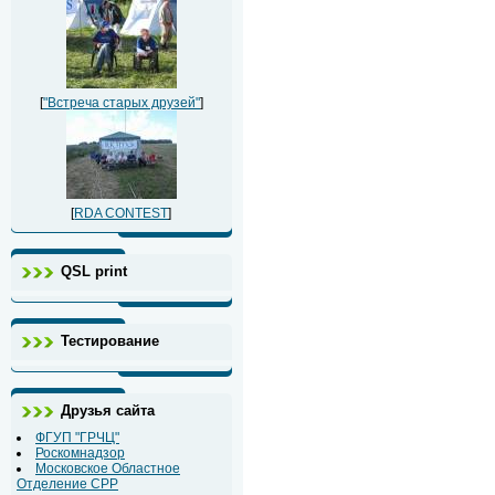
[
"Встреча старых друзей"
]
[
RDA CONTEST
]
QSL print
Тестирование
Друзья сайта
ФГУП "ГРЧЦ"
Роскомнадзор
Московское Областное
Отделение СРР