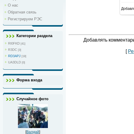
О нас
Добавл
Обратная связь
Регистрируем РЭС
Категории раздела
Добавлять комментари
RI0FKD
[41]
R3DC
[3]
[
Ре
RD3APJ
[19]
UA3DLD
[0]
Форма входа
Случайное фото
[
Валдай
]