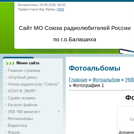
Воскресенье, 09.08.2026, 00:43
Приветствую Вас
Гость
|
RSS
Сайт МО Союза радиолюбителей России
по г.о.Балашиха
Меню сайта
Фотоальбомы
Главная страница
«Клубный день»
Главная
»
Фотоальбом
»
УКВ
Члены радиоклуба "Спектр"
» Фотография 1
ХОЧУ В ЭФИР!
Фо
Сдаём экзамен
Каталог файлов
УКВ ЧМ минитест
Фотоальбомы
Видеотека
Форум
Добавле