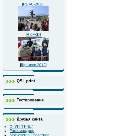
[
RDAC-2016
]
[
RI0FKD
]
[
Щелково 2012
]
QSL print
Тестирование
Друзья сайта
ФГУП "ГРЧЦ"
Роскомнадзор
Московское Областное