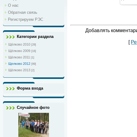
1
О нас
Обратная связь
Регистрируем РЭС
Добавлять комментари
Категории раздела
[
Ре
Щёлково 2010
[29]
Щёлково 2009
[16]
Щёлково 2011
[1]
Щелково 2012
[99]
Щёлково 2013
[2]
Форма входа
Случайное фото